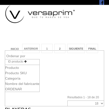
ANTERIOR
1
2
SIGUIENTE
FINAL
INICIO
Ordenar por
ID producto
Producto
Producto SKU
Categoría
Nombre del fabricante
ORDENAR
Resultados 1 - 18 de 20