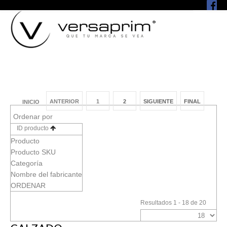
ANTERIOR
1
2
SIGUIENTE
FINAL
INICIO
Ordenar por
ID producto
Producto
Producto SKU
Categoría
Nombre del fabricante
ORDENAR
Resultados 1 - 18 de 20