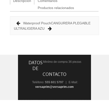
Descripción
Comentarios
Productos relacionados
Waterproof Pouch
CANGURERA PLEGABLE
ULTRALIGERA AZU
DATOS
Minímo de compra 36 piezas
DE
CONTACTO
Teléfono:
555 601 5797
| E-Mail:
versaprim@versaprim.com